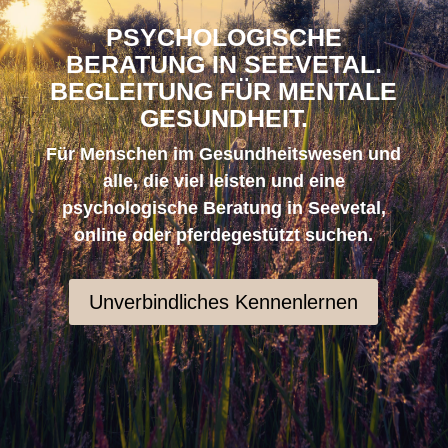
PSYCHOLOGISCHE
BERATUNG IN SEEVETAL.
BEGLEITUNG FÜR MENTALE
GESUNDHEIT.
Für Menschen im Gesundheitswesen und
alle, die viel leisten und eine
psychologische Beratung in Seevetal,
online oder pferdegestützt suchen.
Unverbindliches Kennenlernen